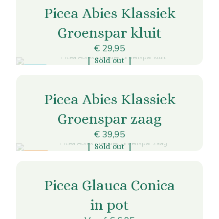
heeft
productpagina
Picea Abies Klassiek
meerdere
variaties.
Groenspar kluit
Deze
optie
€
29,95
kan
gekozen
Sold out
worden
Dit
KLUIT
op
product
de
heeft
productpagina
Picea Abies Klassiek
meerdere
variaties.
Groenspar zaag
Deze
optie
€
39,95
kan
gekozen
Sold out
worden
Dit
ZAAG
op
product
de
heeft
productpagina
Picea Glauca Conica
meerdere
variaties.
in pot
Deze
optie