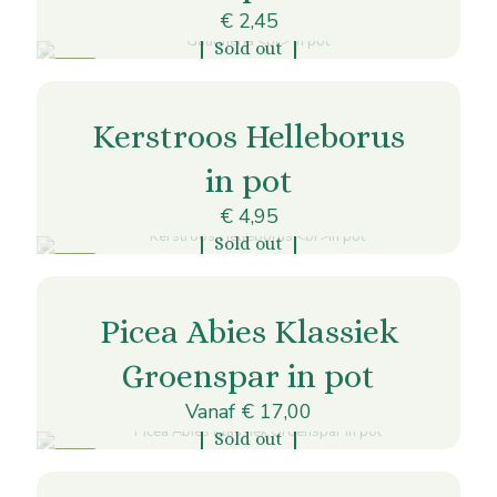
€
2,45
kan
gekozen
Sold out
worden
Dit
POT
op
product
de
heeft
productpagina
Kerstroos Helleborus
meerdere
variaties.
in pot
Deze
optie
€
4,95
kan
gekozen
Sold out
worden
Dit
POT
op
product
de
heeft
productpagina
Picea Abies Klassiek
meerdere
variaties.
Groenspar in pot
Deze
optie
Vanaf
€
17,00
kan
gekozen
Sold out
worden
Dit
POT
op
product
de