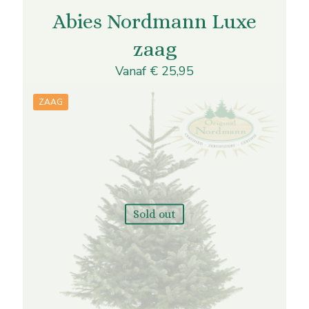
heeft
Abies Nordmann Luxe
meerdere
variaties.
zaag
Deze
optie
Vanaf
€
25,95
kan
gekozen
worden
ZAAG
op
de
productpagina
Sold out