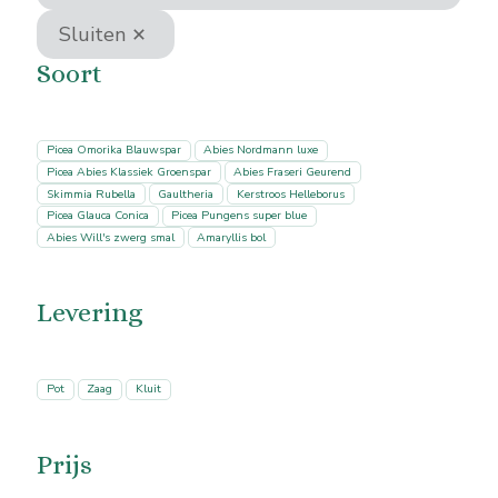
Sluiten
Soort
Soort
Picea Omorika Blauwspar
Abies Nordmann luxe
Picea Abies Klassiek Groenspar
Abies Fraseri Geurend
Skimmia Rubella
Gaultheria
Kerstroos Helleborus
Picea Glauca Conica
Picea Pungens super blue
Abies Will's zwerg smal
Amaryllis bol
Levering
Levering
Pot
Zaag
Kluit
Prijs