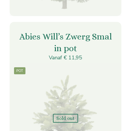
Dit
product
heeft
Abies Will’s Zwerg Smal
meerdere
variaties.
in pot
Deze
optie
Vanaf
€
11,95
kan
gekozen
worden
POT
op
de
productpagina
Sold out