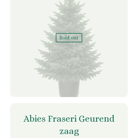
Sold out
Dit
product
heeft
Abies Fraseri Geurend
meerdere
variaties.
zaag
Deze
optie