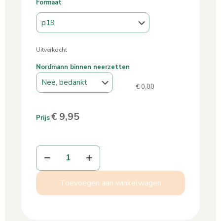
Formaat
Uitverkocht
Nordmann binnen neerzetten
€
0,00
€
9,95
Prijs
Skimmia
Rubella
in
pot
Toevoegen aan winkelwagen
aantal