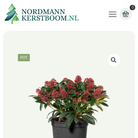
0
POT